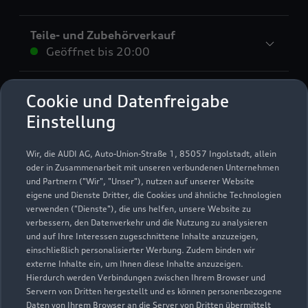
Teile- und Zubehörverkauf
Geöffnet bis
20:00
Verkauf Neuwagen
Cookie und Datenfreigabe
Geöffnet bis
18:00
Einstellung
Verkauf Gebrauchtwagen
Wir, die AUDI AG, Auto-Union-Straße 1, 85057 Ingolstadt, allein
Geöffnet bis
18:00
oder in Zusammenarbeit mit unseren verbundenen Unternehmen
und Partnern ("Wir", "Unser"), nutzen auf unserer Website
eigene und Dienste Dritter, die Cookies und ähnliche Technologien
Service
verwenden ("Dienste"), die uns helfen, unsere Website zu
Geöffnet bis
20:00
verbessern, den Datenverkehr und die Nutzung zu analysieren
und auf Ihre Interessen zugeschnittene Inhalte anzuzeigen,
einschließlich personalisierter Werbung. Zudem binden wir
externe Inhalte ein, um Ihnen diese Inhalte anzuzeigen.
Hierdurch werden Verbindungen zwischen Ihrem Browser und
Servern von Dritten hergestellt und es können personenbezogene
Daten von Ihrem Browser an die Server von Dritten übermittelt