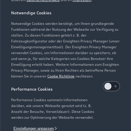
Notwendige Cookies
Notwendige Cookies werden benötigt, um Ihnen grundlegende
Zur Reparatur
Funktionen während der Nutzung der Webseite zur Verfügung zu
stellen. Zu diesen Funktionen gehört z. B. der
Fahrzeugkonfigurator oder der Ensighten Privacy Manager (unser
Einwilligungsmanagementtool). Der Ensighten Privacy Manager
Zurück nach oben
verwendet Cookies, um Informationen darüber zu speichern, ob
und wenn ja, für welche Kategorien von Cookies Benutzer ihre
Einwilligung erteilt haben. Weitere Informationen zum Ensighten
Modelle
Privacy Manager, sowie zu Ihren Rechten als betroffene Person
können Sie in unserer
Cookie Richtlinie
nachlesen.
Kaufen & leasen
Alle Modelle
Performance Cookies
Modelle vergleichen
Service & Zubehör
Performance Cookies sammeln Informationen
Neuwagensuche
darüber, wie unsere Webseite genutzt wird (z. B.
Elektromodelle
Anzahl der Besuche, Verweildauer). Diese Cookies
Gebrauchtwagensuche
Support
werden zur Optimierung der Webseite verwendet.
Saisonale Angebote
Plug-in-Hybride
Gebrauchtwagen
Einstellungen anpassen
Audi Services